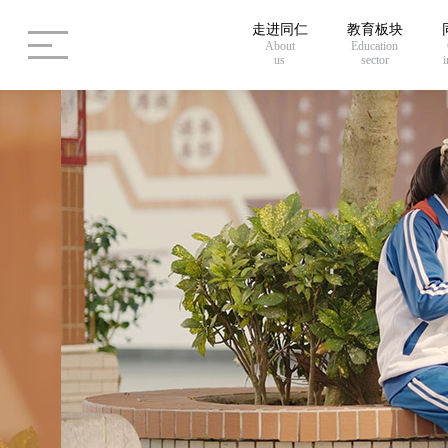
走进同仁
教育板块
About
Education
us
sector
i