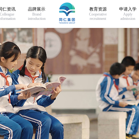
同仁资讯
品牌展示
教育资源
申请入学
Colleague
Brand
Cooperative
Apply
nformation
introduction
recruitment
admission